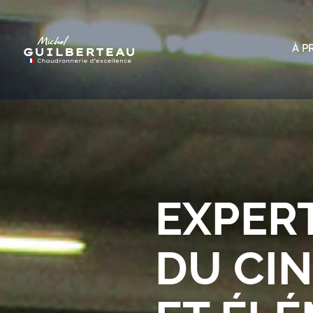
À P
EXPER
DU CI