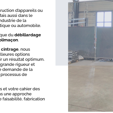
ruction d’appareils ou
ais aussi dans le
dustrie de la
tique ou automobile.
nique du
débillardage
colimaçon
.
 cintrage
, nous
lleures options
r un résultat optimum.
 grande rigueur et
age demande de la
 processus de
 et votre cahier des
ns une approche
faisabilité, fabrication