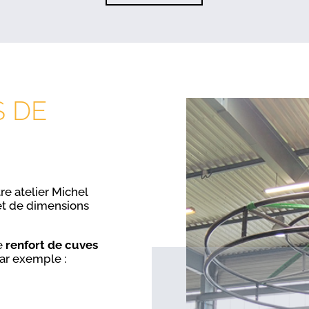
S DE
re atelier Michel
et de dimensions
e
renfort de cuves
ar exemple :