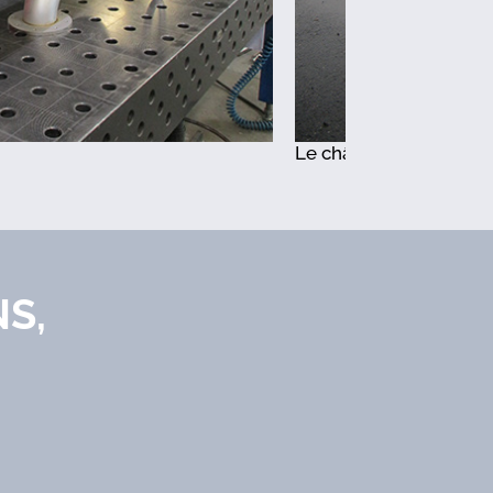
Le châssis en inox brossé pour le secteur de l’agroalimen
S,