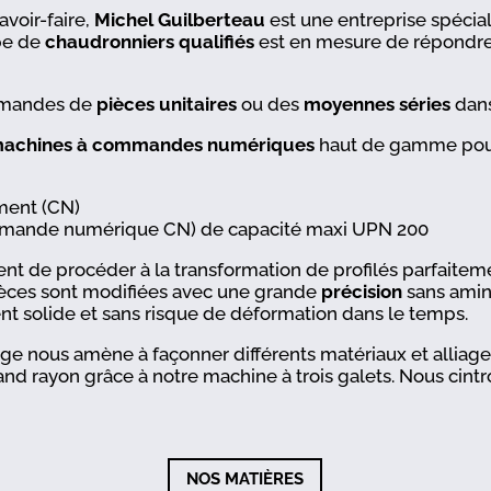
voir-faire,
Michel Guilberteau
est une entreprise spécial
ipe de
chaudronniers qualifiés
est en mesure de répondre
demandes de
pièces unitaires
ou des
moyennes séries
dans
machines à commandes numériques
haut de gamme pour
ment (CN)
commande numérique CN) de capacité maxi UPN 200
nt de procéder à la transformation de profilés parfaitem
ièces sont modifiées avec une grande
précision
sans aminc
nt solide et sans risque de déformation dans le temps.
 nous amène à façonner différents matériaux et alliages
and rayon grâce à notre machine à trois galets. Nous cintr
NOS MATIÈRES