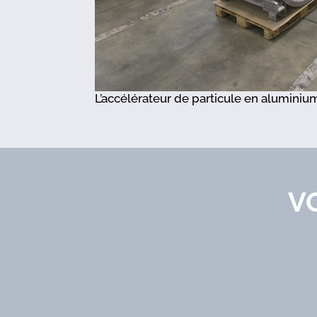
e particule en aluminium
L’échang
V